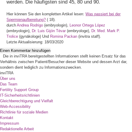
werden. Die häufigsten sind 45, 80 und 90.
Hier können Sie den kompletten Artikel lesen:
Was passiert bei der
Spermienaufbereitung?
(
18).
durch
Andrea Rodrigo
(embryologin),
Leonor Ortega López
(embryologin),
Dr. Luis Gijón Tévar
(embryologe),
Dr. Med. Mark P.
Trolice
(gynäkologe) Und
Romina Packan
(invitra staff).
Letzte Aktualisierung: 18/03/2020
Einen Kommentar hinzufügen
Die in inviTRA bereitgestellten Informationen stellt keinen Ersatz für das
Verhältnis zwischen Patient/Besucher dieser Website und dessen Arzt dar,
sondern dient lediglich zu Informationszwecken.
inviTRA
Über uns
Das Team
Fertility Support Group
IT-Sicherheitsrichtlinien
Gleichberechtigung und Vielfalt
Web-Accessibility
Richtlinie für soziale Medien
Kontakt
Impressum
Redaktionelle Arbeit