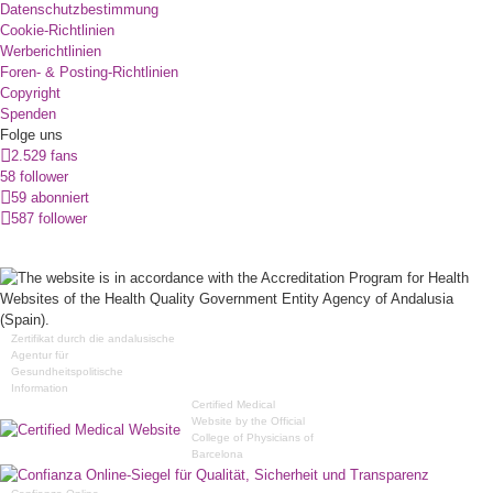
Datenschutzbestimmung
Cookie-Richtlinien
Werberichtlinien
Foren- & Posting-Richtlinien
Copyright
Spenden
Folge uns
2.529 fans
58 follower
59 abonniert
587 follower
Zertifikat durch die andalusische
Agentur für
Gesundheitspolitische
Information
Certified Medical
Website by the Official
College of Physicians of
Barcelona