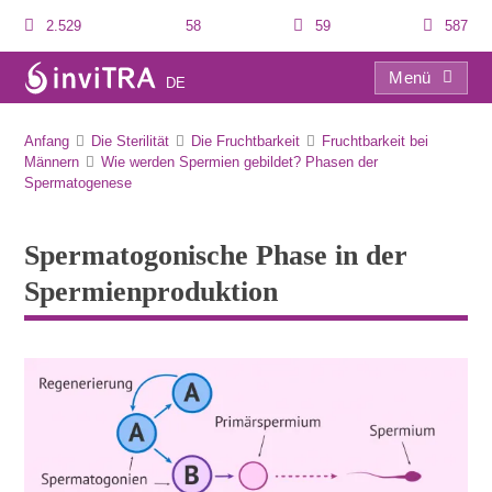
2.529
58
59
587
Menü
DE
Spermatogonische Phase in der Spermienproduktion
Anfang
Die Sterilität
Die Fruchtbarkeit
Fruchtbarkeit bei
Männern
Wie werden Spermien gebildet? Phasen der
Spermatogenese
Spermatogonische Phase in der
Spermienproduktion