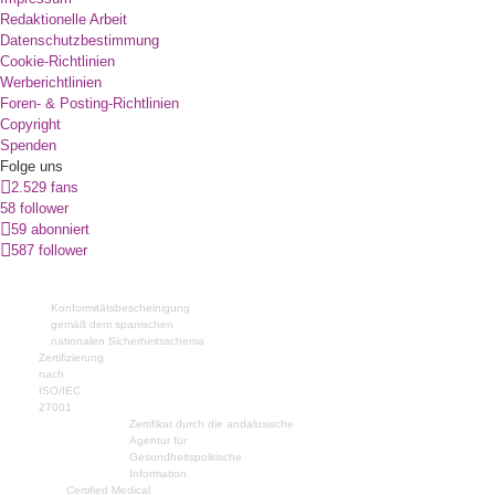
Redaktionelle Arbeit
Datenschutzbestimmung
Cookie-Richtlinien
Werberichtlinien
Foren- & Posting-Richtlinien
Copyright
Spenden
Folge uns
2.529 fans
58 follower
59 abonniert
587 follower
Konformitätsbescheinigung
gemäß dem spanischen
nationalen Sicherheitsschema
Zertifizierung
nach
ISO/IEC
27001
Zertifikat durch die andalusische
Agentur für
Gesundheitspolitische
Information
Certified Medical