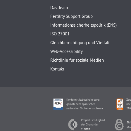
Das Team
Fertility Support Group
Informationssicherheitspolitik (ENS)
ISO 27001
Gleichberechtigung und Vielfalt
Web-Accessibility
Richtlinie für soziale Medien
Kontakt
Konformitätsbescheinigung
Zert
gemäß dem spanischen
nac
nationalen Sicherheitsschema
270
Projekt ist Mitglied
Sic
der Charta der
SSL
Vielfalt