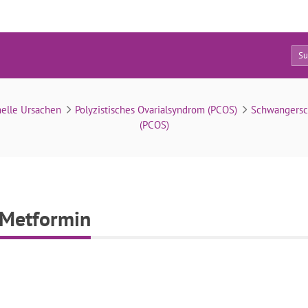
0
Wirkmechanismus von Metformin
elle Ursachen
Polyzistisches Ovarialsyndrom (PCOS)
Schwangersch
(PCOS)
Metformin