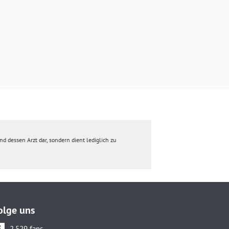
d dessen Arzt dar, sondern dient lediglich zu
olge uns
2.529 fans