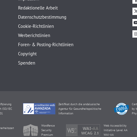
Redaktionelle Arbeit
Datenschutzbestimmung
Cookie-Richtlinien
Werberichtlinien
Foren- & Posting-Richtlinien
Copyright
Spenden
ifizierung
Zertifikat durch die andalusische
Cert
h ISO/IEC
Agentur für Gesundheitspolitische
by t
01
Information
Phy
Wordfence
Web Accessibility
herheitszertifikat
Security
Initiative Level AA
Premium
WAI-AA