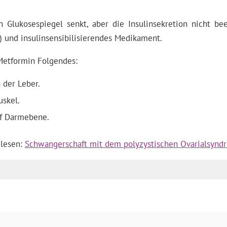
 Glukosespiegel senkt, aber die Insulinsekretion nicht bee
 und insulinsensibilisierendes Medikament.
Metformin Folgendes:
 der Leber.
uskel.
uf Darmebene.
 lesen:
Schwangerschaft mit dem polyzystischen Ovarialsynd