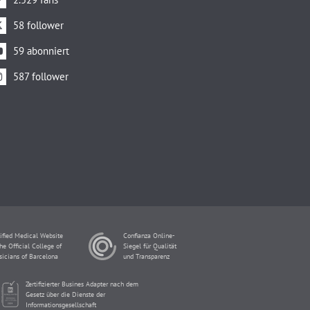
58 follower
59 abonniert
587 follower
ified Medical Website
Confianza Online-
he Official College of
Siegel für Qualität
sicians of Barcelona
und Transparenz
Zertifizierter Busines Adapter nach dem
Gesetz über die Dienste der
Informationsgesellschaft