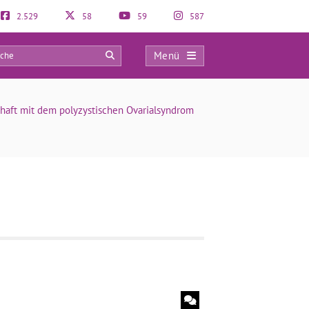
2.529
58
59
587
Menü
0
aft mit dem polyzystischen Ovarialsyndrom