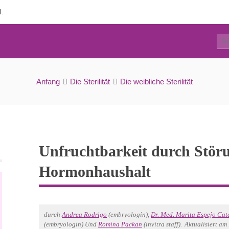
l.
7
htbarkeit durch Störungen im Hormonhaushalt
Anfang
Die Sterilität
Die weibliche Sterilität
Unfruchtbarkeit durch Stör
Hormonhaushalt
durch
Andrea Rodrigo
(embryologin),
Dr. Med. Marita Espejo Cat
(embryologin) Und
Romina Packan
(invitra staff).
Aktualisiert am