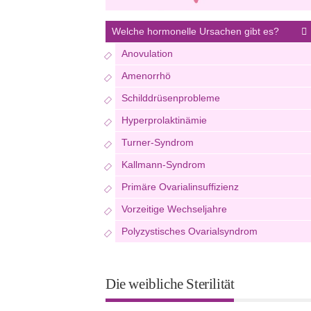
Welche hormonelle Ursachen gibt es?
Anovulation
Amenorrhö
Schilddrüsenprobleme
Hyperprolaktinämie
Turner-Syndrom
Kallmann-Syndrom
Primäre Ovarialinsuffizienz
Vorzeitige Wechseljahre
Polyzystisches Ovarialsyndrom
Die weibliche Sterilität