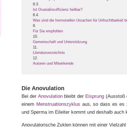
8.3.
Ist Ovarialinsuffizienz heilbar?
8.4.
Was sind die hormonellen Ursachen für Unfruchtbarkeit b
9.
Für Sie empfohlen
10.
Gemeinschaft und Unterstützung
11.
Literaturverzeichnis
12.
Autoren und Mitwirkende
Die Anovulation
Bei der
Anovulation
bleibt der
Eisprung
(Ausstoß d
einem
Menstruationszyklus
aus, so dass es es z
und Sperma im Eileiter kommt und deshalb auch ke
Anovulatorische Zyklen können mit einer Vielzah