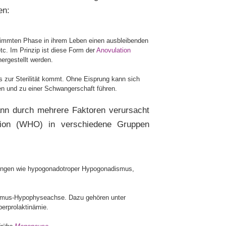
en:
estimmten Phase in ihrem Leben einen ausbleibenden
c. Im Prinzip ist diese Form der
Anovulation
ergestellt werden.
s zur Sterilität kommt. Ohne Eisprung kann sich
en und zu einer Schwangerschaft führen.
ann durch mehrere Faktoren verursacht
ation (WHO) in verschiedene Gruppen
ungen wie hypogonadotroper Hypogonadismus,
lamus-Hypophyseachse. Dazu gehören unter
perprolaktinämie.