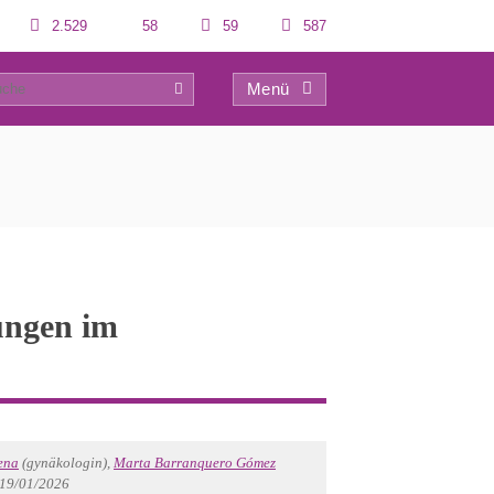
2.529
58
59
587
Menü
0
ungen im
ena
(gynäkologin),
Marta Barranquero Gómez
 19/01/2026