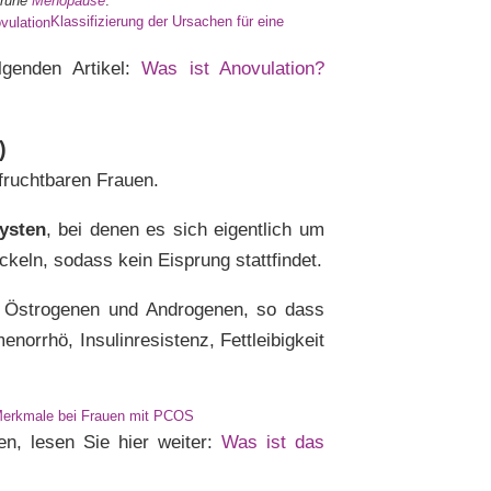
frühe
Menopause
.
Klassifizierung der Ursachen für eine
lgenden Artikel:
Was ist Anovulation?
)
nfruchtbaren Frauen.
Zysten
, bei denen es sich eigentlich um
ickeln, sodass kein Eisprung stattfindet.
n Östrogenen und Androgenen, so dass
orrhö, Insulinresistenz, Fettleibigkeit
Merkmale bei Frauen mit PCOS
n, lesen Sie hier weiter:
Was ist das