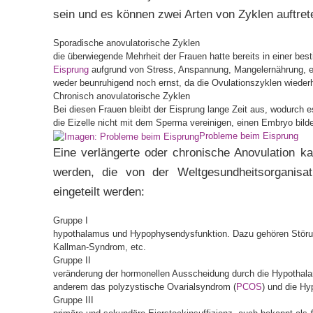
sein und es können zwei Arten von Zyklen auftret
Sporadische anovulatorische Zyklen
die überwiegende Mehrheit der Frauen hatte bereits in einer b
Eisprung
aufgrund von Stress, Anspannung, Mangelernährung, et
weder beunruhigend noch ernst, da die Ovulationszyklen wiederh
Chronisch anovulatorische Zyklen
Bei diesen Frauen bleibt der Eisprung lange Zeit aus, wodurch e
die Eizelle nicht mit dem Sperma vereinigen, einen Embryo bild
Probleme beim Eisprung
Eine verlängerte oder chronische Anovulation k
werden, die von der Weltgesundheitsorganis
eingeteilt werden:
Gruppe I
hypothalamus und Hypophysendysfunktion. Dazu gehören Stör
Kallman-Syndrom, etc.
Gruppe II
veränderung der hormonellen Ausscheidung durch die Hypotha
anderem das polyzystische Ovarialsyndrom (
PCOS
) und die Hy
Gruppe III