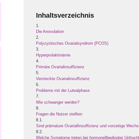
Inhaltsverzeichnis
1.
Die Anovulation
2.
Polyzystisches Ovarialsyndrom (PCOS)
3.
Hyperprolaktinämie
4.
Primäre Ovarialinsuffizienz
5.
Versteckte Ovarialinsuffizienz
6.
Probleme mit der Lutealphase
7.
Wie schwanger werden?
8.
Fragen die Nutzer stellten
8.1.
Sind prämature Ovariallinsuffizienz und vorzeitige Wechs
8.2.
Welche Symptome treten bei hormonellbedingter Unfrucht