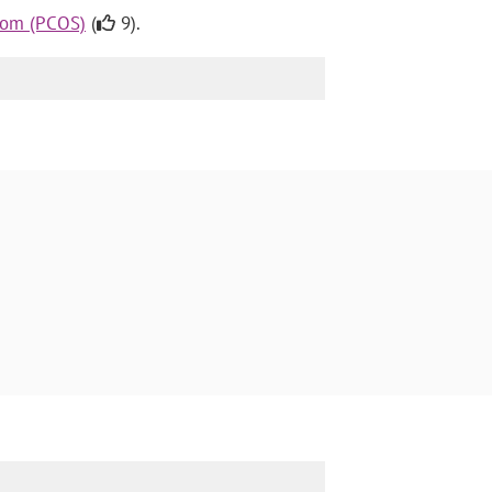
rom (PCOS)
(
9).