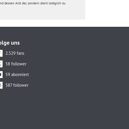
d dessen Arzt dar, sondern dient lediglich zu
olge uns
2.529 fans
58 follower
59 abonniert
587 follower