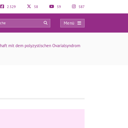
2.529
58
59
587
Menü
0
aft mit dem polyzystischen Ovarialsyndrom