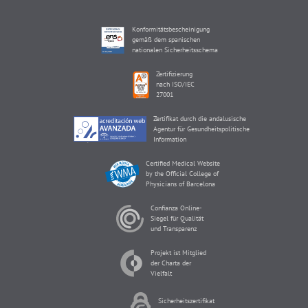
Konformitätsbescheinigung
gemäß dem spanischen
nationalen Sicherheitsschema
Zertifizierung
nach ISO/IEC
27001
Zertifikat durch die andalusische
Agentur für Gesundheitspolitische
Information
Certified Medical Website
by the Official College of
Physicians of Barcelona
Confianza Online-
Siegel für Qualität
und Transparenz
Projekt ist Mitglied
der Charta der
Vielfalt
Sicherheitszertifikat