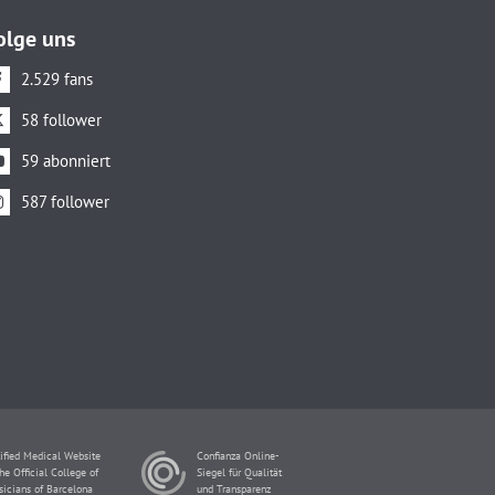
olge uns
2.529 fans
58 follower
59 abonniert
587 follower
ified Medical Website
Confianza Online-
he Official College of
Siegel für Qualität
sicians of Barcelona
und Transparenz