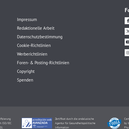
F
Impressum
Redaktionelle Arbeit
Datenschutzbestimmung
Cookie-Richtlinien
Werberichtlinien
Foren- & Posting-Richtlinien
Copyright
Spenden
ifizierung
Zertifikat durch die andalusische
Cert
h ISO/IEC
Agentur für Gesundheitspolitische
by t
01
Information
Phy