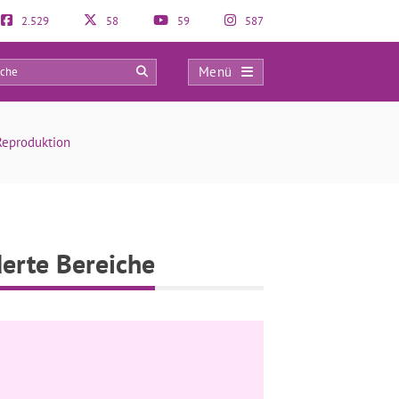
2.529
58
59
587
Menü
0
Reproduktion
erte Bereiche