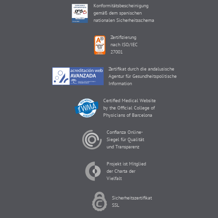
Konformitätsbescheinigung
gemäß dem spanischen
nationalen Sicherheitsschema
Zertifizierung
nach ISO/IEC
27001
Zertifikat durch die andalusische
Agentur für Gesundheitspolitische
Information
Certified Medical Website
by the Official College of
Physicians of Barcelona
Confianza Online-
Siegel für Qualität
und Transparenz
Projekt ist Mitglied
der Charta der
Vielfalt
Sicherheitszertifikat
SSL