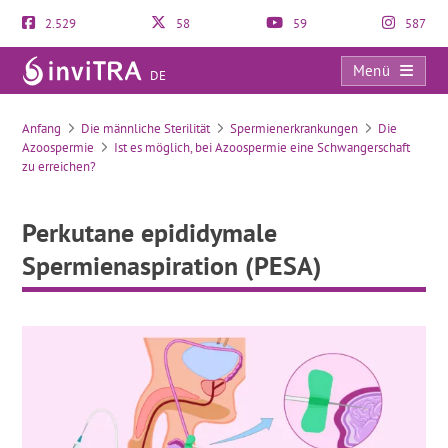
2.529
58
59
587
Menü
DE
Perkutane epididymale Spermienaspiration (PESA)
Anfang
Die männliche Sterilität
Spermienerkrankungen
Die
Azoospermie
Ist es möglich, bei Azoospermie eine Schwangerschaft
zu erreichen?
Perkutane epididymale
Spermienaspiration (PESA)