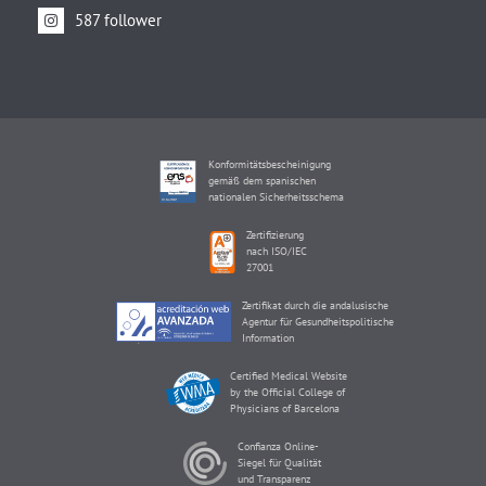
587 follower
Konformitätsbescheinigung
gemäß dem spanischen
nationalen Sicherheitsschema
Zertifizierung
nach ISO/IEC
27001
Zertifikat durch die andalusische
Agentur für Gesundheitspolitische
Information
Certified Medical Website
by the Official College of
Physicians of Barcelona
Confianza Online-
Siegel für Qualität
und Transparenz