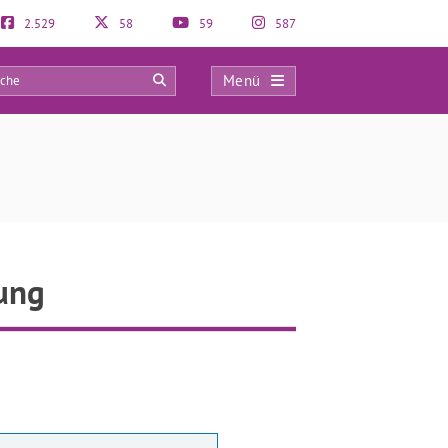
2.529
58
59
587
Menü
0
ung