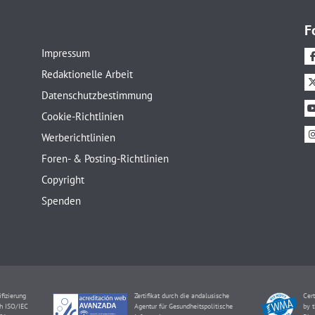
F
Impressum
Redaktionelle Arbeit
Datenschutzbestimmung
Cookie-Richtlinien
Werberichtlinien
Foren- & Posting-Richtlinien
Copyright
Spenden
ifizierung
Zertifikat durch die andalusische
Cert
h ISO/IEC
Agentur für Gesundheitspolitische
by t