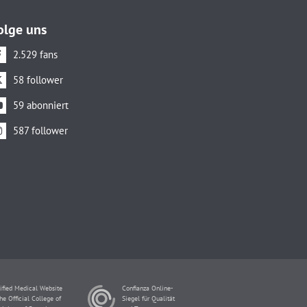
olge uns
2.529 fans
58 follower
59 abonniert
587 follower
ified Medical Website
Confianza Online-
he Official College of
Siegel für Qualität