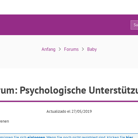
0
Psychologische Unterstützung
Anfang
Forums
Baby
rum: Psychologische Unterstütz
Actualizado el 27/05/2019
renen
müssen Sie sich
einloggen
. Wenn Sie noch nicht registriert sind, klicken Sie
hier
.