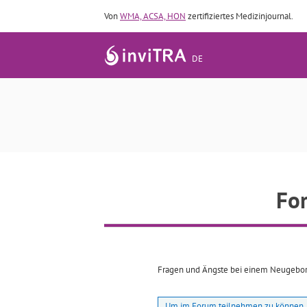
Von
WMA, ACSA, HON
zertifiziertes Medizinjournal.
DE
Fo
Fragen und Ängste bei einem Neugebo
Um im Forum teilnehmen zu können, 