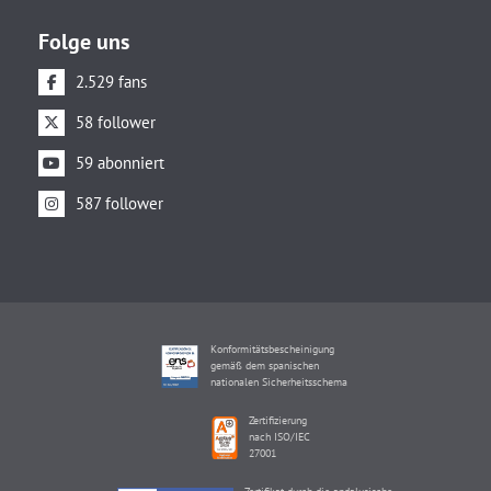
Folge uns
2.529 fans
58 follower
59 abonniert
587 follower
Konformitätsbescheinigung
gemäß dem spanischen
nationalen Sicherheitsschema
Zertifizierung
nach ISO/IEC
27001