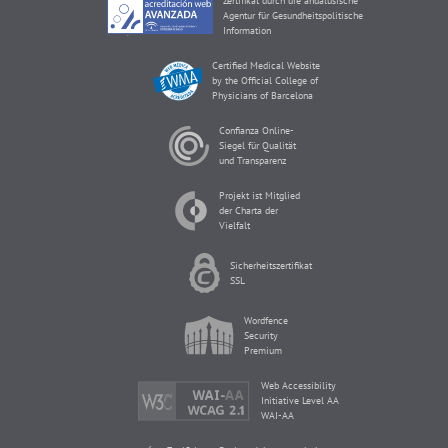
Zertifikat durch die andalusische
Agentur für Gesundheitspolitische
Information
Certified Medical Website
by the Official College of
Physicians of Barcelona
Confianza Online-
Siegel für Qualität
und Transparenz
Projekt ist Mitglied
der Charta der
Vielfalt
Sicherheitszertifikat
SSL
Wordfence
Security
Premium
Web Accessibility
Initiative Level AA
WAI-AA