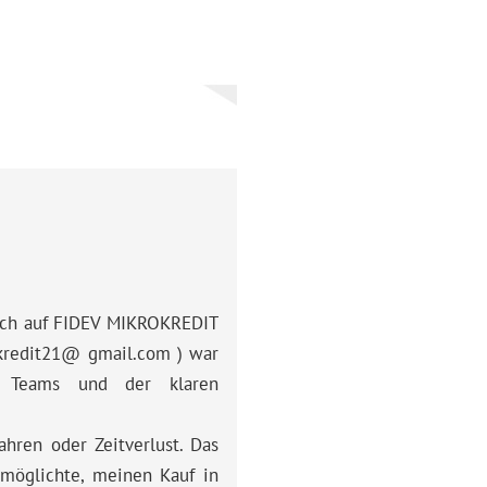
Kundenmeinung,
Schneller,
menschlicher
und
100
%
zuverlässiger
Service
 ich auf FIDEV MIKROKREDIT
okredit21@ gmail.com ) war
es Teams und der klaren
hren oder Zeitverlust. Das
rmöglichte, meinen Kauf in