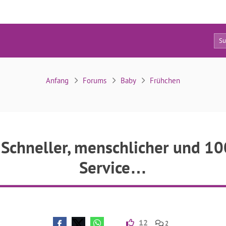
10
enschlicher und 100 % zuverlässiger Service…
Anfang
Forums
Baby
Frühchen
chneller, menschlicher und 10
Service…
12
2