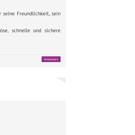
seine Freundlichkeit, sein
öse, schnelle und sichere
Antworten
Guten
Tag,
nach
einer
schlechten
Woche
im
Crypto-