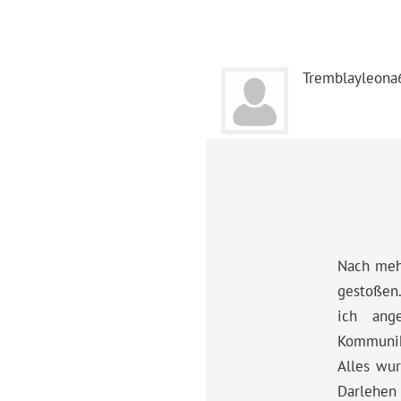
Tremblayleon
Nach meh
gestoßen.
ich ang
Kommunik
Alles wur
Darlehen