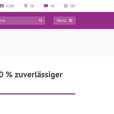
2.529
58
59
587
Menü
0
0 % zuverlässiger