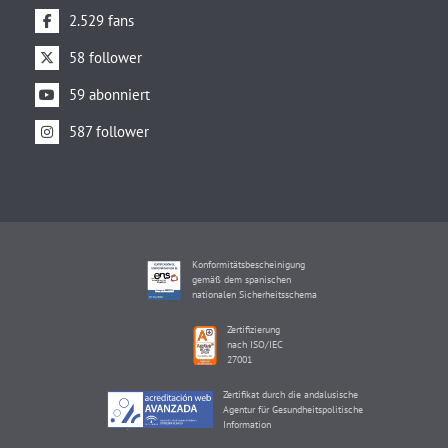
2.529 fans
58 follower
59 abonniert
587 follower
Konformitätsbescheinigung
gemäß dem spanischen
nationalen Sicherheitsschema
Zertifizierung
nach ISO/IEC
27001
Zertifikat durch die andalusische
Agentur für Gesundheitspolitische
Information