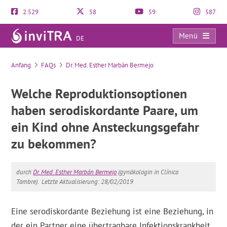
2.529
58
59
587
Menü
DE
FAQs
Anfang
FAQs
Dr. Med. Esther Marbán Bermejo
Welche Reproduktionsoptionen
haben serodiskordante Paare, um
ein Kind ohne Ansteckungsgefahr
zu bekommen?
durch
Dr. Med. Esther Marbán Bermejo
(gynäkologin in Clínica
Tambre).
Letzte Aktualisierung: 28/02/2019
Eine serodiskordante Beziehung ist eine Beziehung, in
der ein Partner eine übertragbare Infektionskrankheit