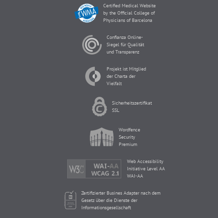
Certified Medical Website
by the Official College of
Physicians of Barcelona
Confianza Online-
Siegel für Qualität
und Transparenz
Projekt ist Mitglied
der Charta der
Vielfalt
Sicherheitszertifikat
SSL
Wordfence
Security
Premium
Web Accessibility
Initiative Level AA
WAI-AA
Zertifizierter Busines Adapter nach dem
Gesetz über die Dienste der
Informationsgesellschaft