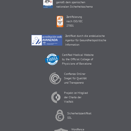
gemäß dem spanischen
nationalen Sicherheitsschema
Zertifizierung
nach ISO/IEC
27001
Zertifikat durch die andalusische
Agentur für Gesundheitspolitische
Information
Certified Medical Website
by the Official College of
Physicians of Barcelona
Confianza Online-
Siegel für Qualität
und Transparenz
Projekt ist Mitglied
der Charta der
Vielfalt
Sicherheitszertifikat
SSL
Wordfence