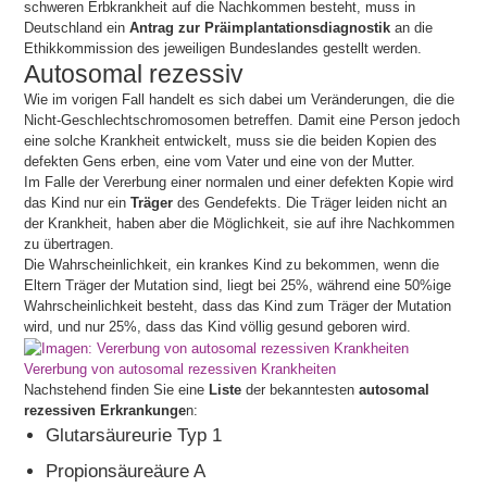
schweren Erbkrankheit auf die Nachkommen besteht, muss in
Deutschland ein
Antrag zur Präimplantationsdiagnostik
an die
Ethikkommission des jeweiligen Bundeslandes gestellt werden.
Autosomal rezessiv
Wie im vorigen Fall handelt es sich dabei um Veränderungen, die die
Nicht-Geschlechtschromosomen betreffen. Damit eine Person jedoch
eine solche Krankheit entwickelt, muss sie die beiden Kopien des
defekten Gens erben, eine vom Vater und eine von der Mutter.
Im Falle der Vererbung einer normalen und einer defekten Kopie wird
das Kind nur ein
Träger
des Gendefekts. Die Träger leiden nicht an
der Krankheit, haben aber die Möglichkeit, sie auf ihre Nachkommen
zu übertragen.
Die Wahrscheinlichkeit, ein krankes Kind zu bekommen, wenn die
Eltern Träger der Mutation sind, liegt bei 25%, während eine 50%ige
Wahrscheinlichkeit besteht, dass das Kind zum Träger der Mutation
wird, und nur 25%, dass das Kind völlig gesund geboren wird.
Vererbung von autosomal rezessiven Krankheiten
Nachstehend finden Sie eine
Liste
der bekanntesten
autosomal
rezessiven Erkrankunge
n:
Glutarsäureurie Typ 1
Propionsäureäure A