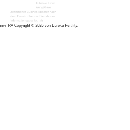
Initiative Level
AA WAI-AA
Zertifizierter Busines Adapter nach
dem Gesetz über die Dienste der
Informationsgesellschaft
inviTRA Copyright © 2026 von Eureka Fertility.