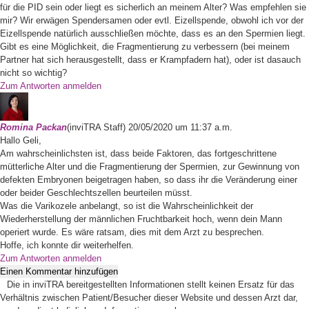
für die PID sein oder liegt es sicherlich an meinem Alter? Was empfehlen sie
mir? Wir erwägen Spendersamen oder evtl. Eizellspende, obwohl ich vor der
Eizellspende natürlich ausschließen möchte, dass es an den Spermien liegt.
Gibt es eine Möglichkeit, die Fragmentierung zu verbessern (bei meinem
Partner hat sich herausgestellt, dass er Krampfadern hat), oder ist dasauch
nicht so wichtig?
Zum Antworten anmelden
Romina
Packan
(inviTRA Staff)
20/05/2020 um 11:37 a.m.
Hallo Geli,
Am wahrscheinlichsten ist, dass beide Faktoren, das fortgeschrittene
mütterliche Alter und die Fragmentierung der Spermien, zur Gewinnung von
defekten Embryonen beigetragen haben, so dass ihr die Veränderung einer
oder beider Geschlechtszellen beurteilen müsst.
Was die Varikozele anbelangt, so ist die Wahrscheinlichkeit der
Wiederherstellung der männlichen Fruchtbarkeit hoch, wenn dein Mann
operiert wurde. Es wäre ratsam, dies mit dem Arzt zu besprechen.
Hoffe, ich konnte dir weiterhelfen.
Zum Antworten anmelden
Einen Kommentar hinzufügen
Die in inviTRA bereitgestellten Informationen stellt keinen Ersatz für das
Verhältnis zwischen Patient/Besucher dieser Website und dessen Arzt dar,