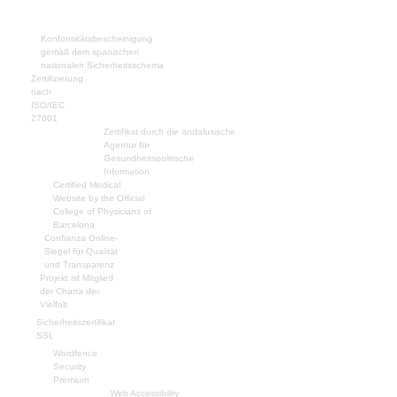
Konformitätsbescheinigung
gemäß dem spanischen
nationalen Sicherheitsschema
Zertifizierung
nach
ISO/IEC
27001
Zertifikat durch die andalusische
Agentur für
Gesundheitspolitische
Information
Certified Medical
Website by the Official
College of Physicians of
Barcelona
Confianza Online-
Siegel für Qualität
und Transparenz
Projekt ist Mitglied
der Charta der
Vielfalt
Sicherheitszertifikat
SSL
Wordfence
Security
Premium
Web Accessibility