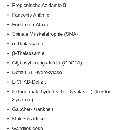
Propionische Azidämie B
Fanconis Anämie
Friedreich-Ataxie
Spinale Muskelatrophie (SMA)
α-Thalassämie
β-Thalassämie
Glykosylierungsdefekt (CDG1A)
Defizit 21-Hydroxylase
L-CHAD-Defizit
Ektodermale hydrotische Dysplasie (Clouston-
Syndrom)
Gaucher-Krankheit
Mukoviszidose
Gangliosidose