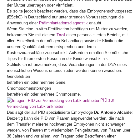
der Mutter übertragen oder vitrifiziert.
Es sollte jedoch beachtet werden, dass das Embryonenschutzgesetz
(ESchG) in Deutschland nur unter strengen Voraussetzungen die
Anwendung einer
Präimplantationsdiagnostik
erlaubt.
Wenn Sie eine In-vitro-Fertilisation benötigen um Mutter zu werden,
bekommen Sie mit diesem
Tool
einen personalisierten Bericht, mit
allen Einzelheiten der nötigen Behandlung sowie der Kliniken die
unseren Qualitätskriterien entsprechen und deren
Kostenvoranschläge zugeschickt. Außerdem erhalten Sie nützliche
Tipps für Ihren ersten Besuch in der Kinderwunschklinik.
Schließlich ist anzumerken, dass Veränderungen in der DNA eines
menschlichen Wesens unterschieden werden können zwischen:
Gendefekten
betreffen ein oder mehrere Gene.
Chromosomenstörungen
betreffen ein oder mehrere Chromosome.
PID zur
Vermeidung von Erbkrankheiten
Das sagt der auf PID spezialisierte Embryologe
Dr. Antonio Alcaide
:
Derzeitig kann die PID von Paaren angewendet werden, die nach
dem Transfer mehrerer hochwertiger Embryonen nicht schwanger
werden, von Paaren mit wiederholten Fehlgeburten, von Paaren über
38 Jahren und vor allem, von Trägern oder Betroffenen einer