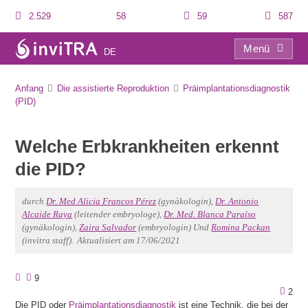
2.529
58
59
587
Menü
DE
Welche Erbkrankheiten erkennt die PID?
Anfang
Die assistierte Reproduktion
Präimplantationsdiagnostik
(PID)
Welche Erbkrankheiten erkennt
die PID?
durch
Dr. Med Alicia Francos Pérez
(gynäkologin),
Dr. Antonio
Alcaide Raya
(leitender embryologe),
Dr. Med. Blanca Paraíso
(gynäkologin),
Zaira Salvador
(embryologin) Und
Romina Packan
(invitra staff).
Aktualisiert am 17/06/2021
9
2
Die PID oder
Präimplantationsdiagnostik
ist eine Technik, die bei der