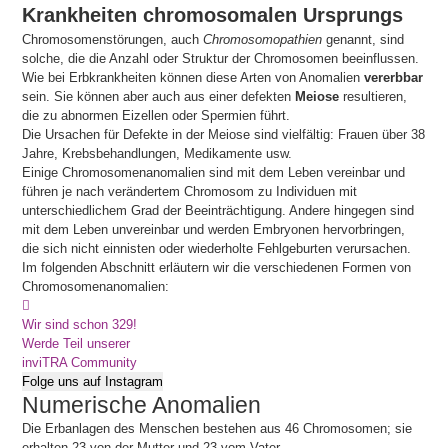
Krankheiten chromosomalen Ursprungs
Chromosomenstörungen, auch
Chromosomopathien
genannt, sind
solche, die die Anzahl oder Struktur der Chromosomen beeinflussen.
Wie bei Erbkrankheiten können diese Arten von Anomalien
vererbbar
sein. Sie können aber auch aus einer defekten
Meiose
resultieren,
die zu abnormen Eizellen oder Spermien führt.
Die Ursachen für Defekte in der Meiose sind vielfältig: Frauen über 38
Jahre, Krebsbehandlungen, Medikamente usw.
Einige Chromosomenanomalien sind mit dem Leben vereinbar und
führen je nach verändertem Chromosom zu Individuen mit
unterschiedlichem Grad der Beeinträchtigung. Andere hingegen sind
mit dem Leben unvereinbar und werden Embryonen hervorbringen,
die sich nicht einnisten oder wiederholte Fehlgeburten verursachen.
Im folgenden Abschnitt erläutern wir die verschiedenen Formen von
Chromosomenanomalien:
Wir sind schon 329!
Werde Teil unserer
inviTRA Community
Folge uns auf Instagram
Numerische Anomalien
Die Erbanlagen des Menschen bestehen aus 46 Chromosomen; sie
erhalten 23 von der Mutter und 23 vom Vater.