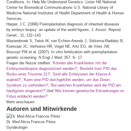
Conditions. In: Help Me Understand Genetics. Lister Hill National
Center for Biomedical Communications U.S. National Library of
Medicine National Institutes of Health Department of Health & Human
Services.
Harper, J.C. (1996) Preimplantation diagnosis of inherited diseases
by embryo biopsy: an update of the world figures. J. Assist. Reprod.
Genet., 11, 132–143.
Mastenbroek S, Twisk M, van Echten-Arends J, Sikkema-Raddatz B,
Korevaar JC, Verhoeve HR, Vogel NE, Arts EG, de Vries JW,
Bossuyt PM et al. (2007). In vitro fertilization with preimplantation
genetic screening. N Engl J Med; 357: 9– 17.
Fragen die Nutzer stellten:
'Können alle Krankheiten mit der
Embryonenbiopsie diagnostiziert werden?'
,
'Besteht trotz PID das
Risiko einer Trisomie 21?'
,
'Sind alle Embryonen der Klasse A
euploid?'
,
'Kann eine PID durchgeführt werden, um das Down-
Syndrom zu verhindern?'
,
'Bei welchen Krankheiten wird die PID am
häufigsten eingesetzt?'
Und
'Wie können genetische Erkrankungen im
Fötus entdeckt werden?'
.
Mehr anschauen
Autoren und Mitwirkende
Dr. Med
Alicia
Francos Pérez
Gynäkologin