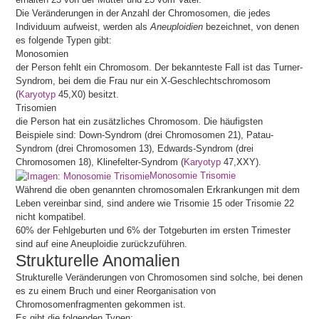
Die Veränderungen in der Anzahl der Chromosomen, die jedes
Individuum aufweist, werden als
Aneuploidien
bezeichnet, von denen
es folgende Typen gibt:
Monosomien
der Person fehlt ein Chromosom. Der bekannteste Fall ist das Turner-
Syndrom, bei dem die Frau nur ein X-Geschlechtschromosom
(
Karyotyp
45,X0) besitzt.
Trisomien
die Person hat ein zusätzliches Chromosom. Die häufigsten
Beispiele sind: Down-Syndrom (drei Chromosomen 21), Patau-
Syndrom (drei Chromosomen 13), Edwards-Syndrom (drei
Chromosomen 18), Klinefelter-Syndrom (
Karyotyp
47,XXY).
Monosomie Trisomie
Während die oben genannten chromosomalen Erkrankungen mit dem
Leben vereinbar sind, sind andere wie Trisomie 15 oder Trisomie 22
nicht kompatibel.
60% der Fehlgeburten und 6% der Totgeburten im ersten Trimester
sind auf eine Aneuploidie zurückzuführen.
Strukturelle Anomalien
Strukturelle Veränderungen von Chromosomen sind solche, bei denen
es zu einem Bruch und einer Reorganisation von
Chromosomenfragmenten gekommen ist.
Es gibt die folgenden Typen: