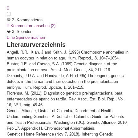
11
💬 2. Kommentieren
Kommentare ansehen
(2)
❤️ 3. Spenden
Eine Spende machen
Literaturverzeichnis
Angell, R.R., Xian, J and Keith, J. (1993) Chromosome anomalies in
human oocytes in relation to age. Hum. Reprod., 8, 1047–1054.
Buster, J.E. and Carson, S.A. (1989) Genetic diagnosis of the
preimplantation embryo. Am. J. Med. Genet., 34, 211–216.
Delhanty, J.D.A. and Handyside, A.H. (1995) The origin of genetic
defects in the human and their detection in the preimplantation
embryo. Hum. Reprod. Update, 1, 201–215.
Florensa, M. (2011). Diagnóstico genético preimplantacional para
enfermedades de aparición tardía. Rev. Asoc. Est. Biol. Rep., Vol.
16, Nº 1, pág. 45-46.
Genetic Alliance; District of Columbia Department of Health.
Understanding Genetics: A District of Columbia Guide for Patients
and Health Professionals. Washington (DC): Genetic Alliance; 2010
Feb 17. Appendix H, Chromosomal Abnormalities.
Genetics Home Reference (Nov 7, 2018). Inheriting Genetic