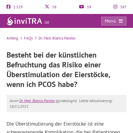
2.529
58
59
587
Menü
DE
FAQs
Anfang
FAQs
Dr. Med. Blanca Paraíso
Besteht bei der künstlichen
Befruchtung das Risiko einer
Überstimulation der Eierstöcke,
wenn ich PCOS habe?
durch
Dr. Med. Blanca Paraíso
(gynäkologin).
Letzte Aktualisierung:
18/11/2021
Die Überstimulierung der Eierstöcke ist eine
schwerwiegende Komplikation, die bei Patientinnen