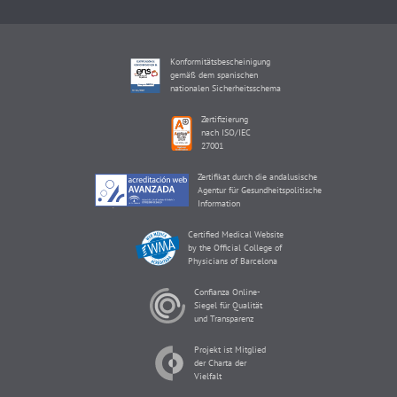
Konformitätsbescheinigung
gemäß dem spanischen
nationalen Sicherheitsschema
Zertifizierung
nach ISO/IEC
27001
Zertifikat durch die andalusische
Agentur für Gesundheitspolitische
Information
Certified Medical Website
by the Official College of
Physicians of Barcelona
Confianza Online-
Siegel für Qualität
und Transparenz
Projekt ist Mitglied
der Charta der
Vielfalt