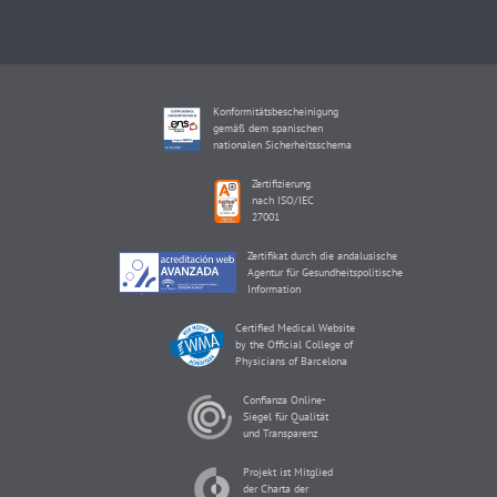
Konformitätsbescheinigung
gemäß dem spanischen
nationalen Sicherheitsschema
Zertifizierung
nach ISO/IEC
27001
Zertifikat durch die andalusische
Agentur für Gesundheitspolitische
Information
Certified Medical Website
by the Official College of
Physicians of Barcelona
Confianza Online-
Siegel für Qualität
und Transparenz
Projekt ist Mitglied
der Charta der