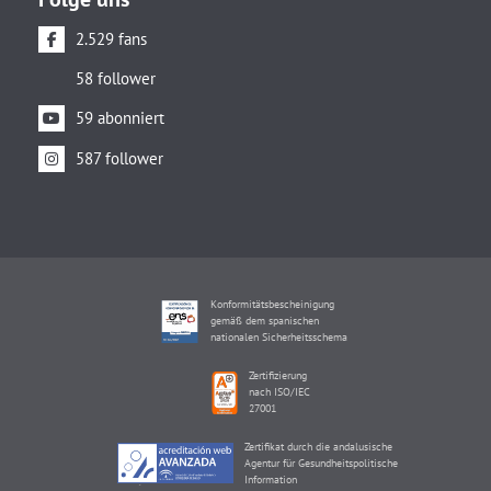
2.529 fans
58 follower
59 abonniert
587 follower
Konformitätsbescheinigung
gemäß dem spanischen
nationalen Sicherheitsschema
Zertifizierung
nach ISO/IEC
27001
Zertifikat durch die andalusische
Agentur für Gesundheitspolitische
Information