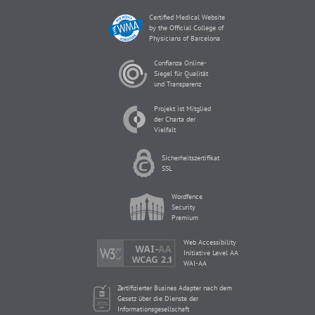
Certified Medical Website
by the Official College of
Physicians of Barcelona
Confianza Online-
Siegel für Qualität
und Transparenz
Projekt ist Mitglied
der Charta der
Vielfalt
Sicherheitszertifikat
SSL
Wordfence
Security
Premium
Web Accessibility
Initiative Level AA
WAI-AA
Zertifizierter Busines Adapter nach dem
Gesetz über die Dienste der
Informationsgesellschaft