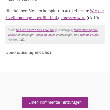
Hier können Sie den kompletten Artikel lesen:
Wie die
Eizellenmenge über Blutbild gemessen wird
(
10).
durch
Dr. Med. Concha Leal Cariñena
(gynäkologin),
Marta Barranquero
Gómez
(embryologin),
Zaira Salvador
(embryologin) Und
Romina Packan
(invitra staff).
Letzte Aktualisierung: 09/06/2021
Einen Kommentar hinzufügen