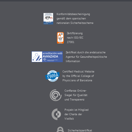
Konformitätsbescheinigung
gemäß dem spanischen
nationalen Sicherheitsschema
Zertifizierung
nach ISO/IEC
27001
Zertifikat durch die andalusische
Agentur für Gesundheitspolitische
Information
Certified Medical Website
by the Official College of
Physicians of Barcelona
Confianza Online-
Siegel für Qualität
und Transparenz
Projekt ist Mitglied
der Charta der
Vielfalt
Sicherheitszertifikat