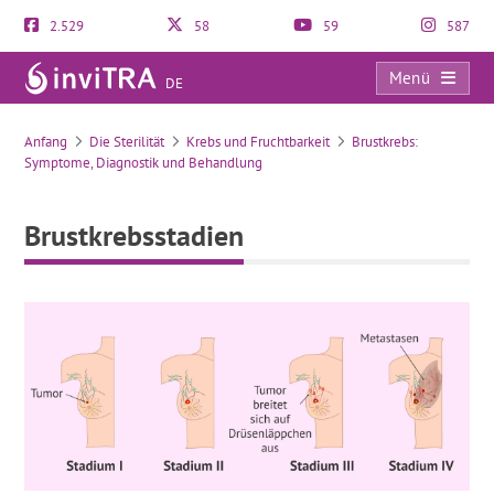
2.529
58
59
587
Menü
DE
Brustkrebsstadien
Anfang
Die Sterilität
Krebs und Fruchtbarkeit
Brustkrebs:
Symptome, Diagnostik und Behandlung
Brustkrebsstadien