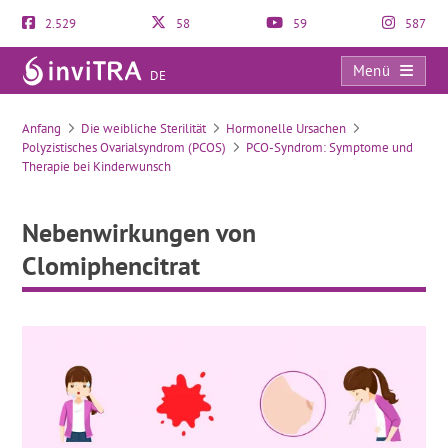
2.529
58
59
587
Menü
DE
Nebenwirkungen von Clomiphencitrat
Anfang
Die weibliche Sterilität
Hormonelle Ursachen
Polyzistisches Ovarialsyndrom (PCOS)
PCO-Syndrom: Symptome und
Therapie bei Kinderwunsch
Nebenwirkungen von
Clomiphencitrat