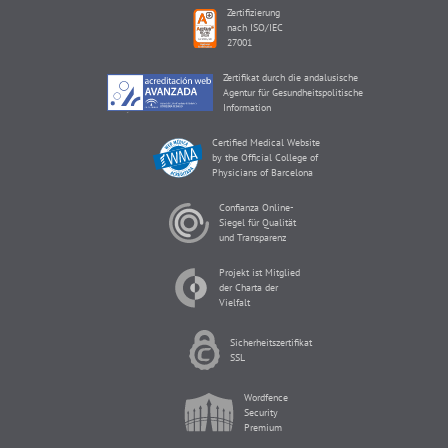
Zertifizierung
nach ISO/IEC
27001
Zertifikat durch die andalusische
Agentur für Gesundheitspolitische
Information
Certified Medical Website
by the Official College of
Physicians of Barcelona
Confianza Online-
Siegel für Qualität
und Transparenz
Projekt ist Mitglied
der Charta der
Vielfalt
Sicherheitszertifikat
SSL
Wordfence
Security
Premium