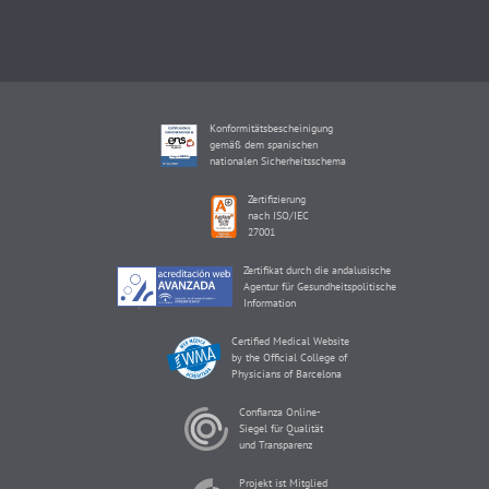
Konformitätsbescheinigung
gemäß dem spanischen
nationalen Sicherheitsschema
Zertifizierung
nach ISO/IEC
27001
Zertifikat durch die andalusische
Agentur für Gesundheitspolitische
Information
Certified Medical Website
by the Official College of
Physicians of Barcelona
Confianza Online-
Siegel für Qualität
und Transparenz
Projekt ist Mitglied