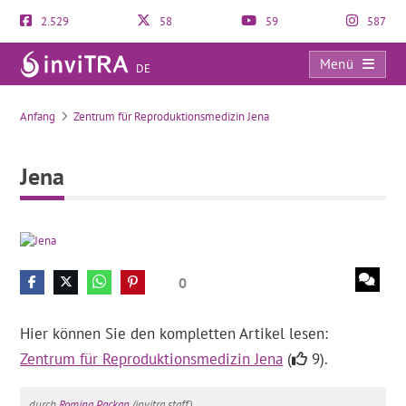
2.529
58
59
587
Menü
DE
Jena
Anfang
Zentrum für Reproduktionsmedizin Jena
Jena
0
Hier können Sie den kompletten Artikel lesen:
Zentrum für Reproduktionsmedizin Jena
(
9).
durch
Romina Packan
(invitra staff).