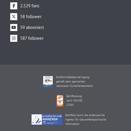
2.529 fans
58 follower
59 abonniert
587 follower
Konformitätsbescheinigung
gemäß dem spanischen
nationalen Sicherheitsschema
Zertifizierung
nach ISO/IEC
27001
Zertifikat durch die andalusische
Agentur für Gesundheitspolitische
Information