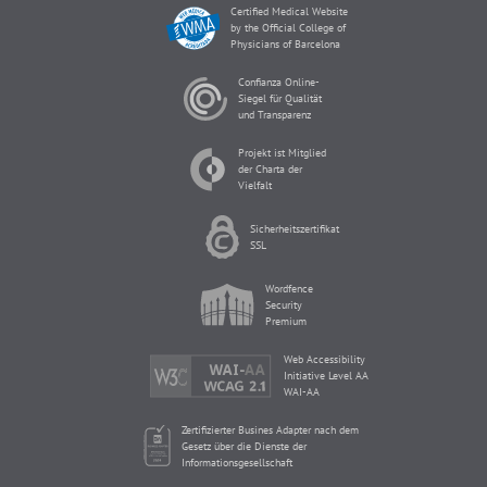
Certified Medical Website
by the Official College of
Physicians of Barcelona
Confianza Online-
Siegel für Qualität
und Transparenz
Projekt ist Mitglied
der Charta der
Vielfalt
Sicherheitszertifikat
SSL
Wordfence
Security
Premium
Web Accessibility
Initiative Level AA
WAI-AA
Zertifizierter Busines Adapter nach dem
Gesetz über die Dienste der
Informationsgesellschaft