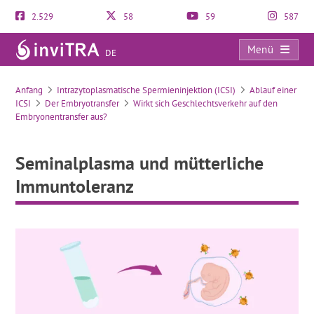
2.529
58
59
587
Menü
DE
Seminalplasma und mütterliche Immuntoleranz
Anfang
Intrazytoplasmatische Spermieninjektion (ICSI)
Ablauf einer
ICSI
Der Embryotransfer
Wirkt sich Geschlechtsverkehr auf den
Embryonentransfer aus?
Seminalplasma und mütterliche
Immuntoleranz