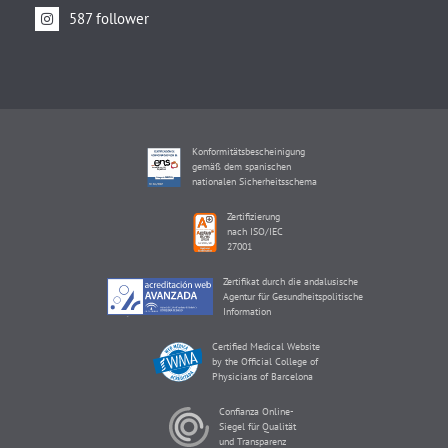
587 follower
Konformitätsbescheinigung
gemäß dem spanischen
nationalen Sicherheitsschema
Zertifizierung
nach ISO/IEC
27001
Zertifikat durch die andalusische
Agentur für Gesundheitspolitische
Information
Certified Medical Website
by the Official College of
Physicians of Barcelona
Confianza Online-
Siegel für Qualität
und Transparenz