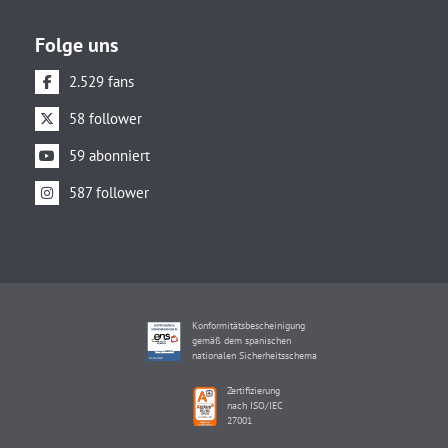
Folge uns
2.529 fans
58 follower
59 abonniert
587 follower
Konformitätsbescheinigung
gemäß dem spanischen
nationalen Sicherheitsschema
Zertifizierung
nach ISO/IEC
27001