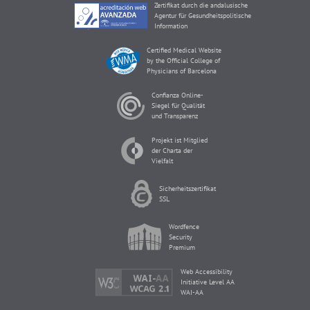
Zertifikat durch die andalusische
Agentur für Gesundheitspolitische
Information
Certified Medical Website
by the Official College of
Physicians of Barcelona
Confianza Online-
Siegel für Qualität
und Transparenz
Projekt ist Mitglied
der Charta der
Vielfalt
Sicherheitszertifikat
SSL
Wordfence
Security
Premium
Web Accessibility
Initiative Level AA
WAI-AA