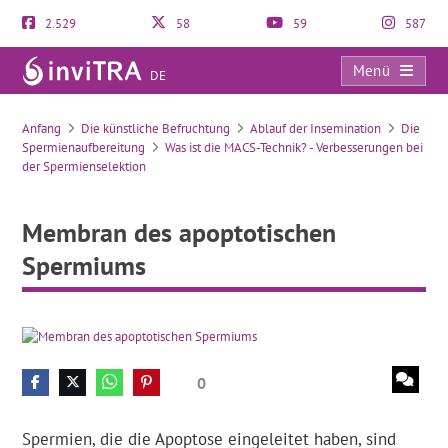
2.529
58
59
587
Menü
DE
Membran des apoptotischen Spermiums
Anfang
Die künstliche Befruchtung
Ablauf der Insemination
Die
Spermienaufbereitung
Was ist die MACS-Technik? - Verbesserungen bei
der Spermienselektion
Membran des apoptotischen
Spermiums
0
Spermien, die die Apoptose eingeleitet haben, sind