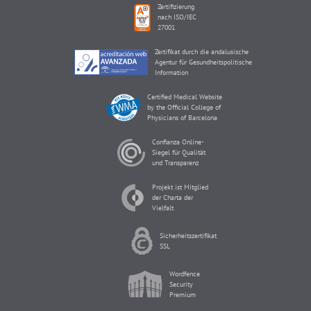
Zertifizierung
nach ISO/IEC
27001
Zertifikat durch die andalusische
Agentur für Gesundheitspolitische
Information
Certified Medical Website
by the Official College of
Physicians of Barcelona
Confianza Online-
Siegel für Qualität
und Transparenz
Projekt ist Mitglied
der Charta der
Vielfalt
Sicherheitszertifikat
SSL
Wordfence
Security
Premium