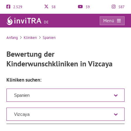
2.529
58
59
587
Menü
DE
Verzeichnis
Anfang
Kliniken
Spanien
Bewertung der
Kinderwunschkliniken in Vizcaya
Kliniken suchen: