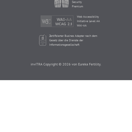
Security
Premium
Web Accessibility
Initiative Level AA
WAI-AA
Zertifizierter Busines Adapter nach dem
Gesetz über die Dienste der
Informationsgesellschaft
inviTRA Copyright © 2026 von Eureka Fertility.