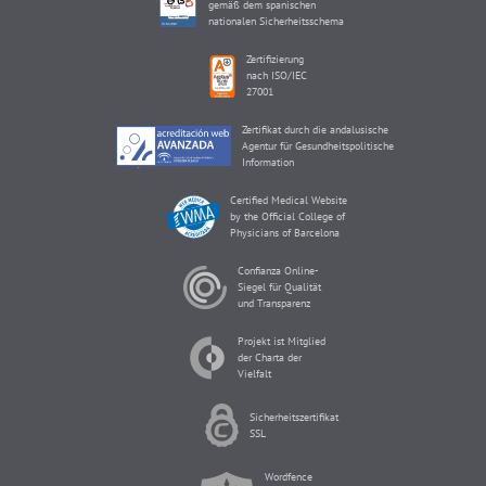
gemäß dem spanischen
nationalen Sicherheitsschema
Zertifizierung
nach ISO/IEC
27001
Zertifikat durch die andalusische
Agentur für Gesundheitspolitische
Information
Certified Medical Website
by the Official College of
Physicians of Barcelona
Confianza Online-
Siegel für Qualität
und Transparenz
Projekt ist Mitglied
der Charta der
Vielfalt
Sicherheitszertifikat
SSL
Wordfence