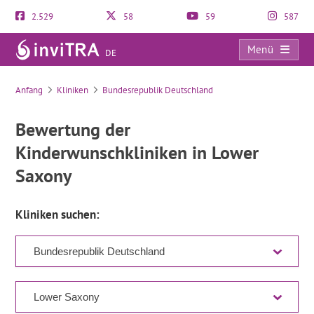
2.529
58
59
587
Menü
DE
Verzeichnis
Anfang
Kliniken
Bundesrepublik Deutschland
Bewertung der
Kinderwunschkliniken in Lower
Saxony
Kliniken suchen: