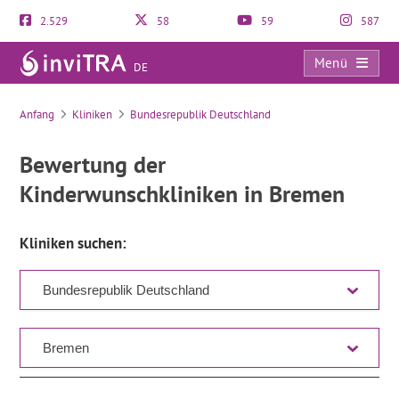
2.529
58
59
587
Menü
DE
Verzeichnis
Anfang
Kliniken
Bundesrepublik Deutschland
Bewertung der
Kinderwunschkliniken in Bremen
Kliniken suchen: