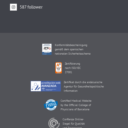
587 follower
Konformitätsbescheinigung
gemäß dem spanischen
nationalen Sicherheitsschema
Zertifizierung
nach ISO/IEC
27001
Zertifikat durch die andalusische
Agentur für Gesundheitspolitische
Information
Certified Medical Website
by the Official College of
Physicians of Barcelona
Confianza Online-
Siegel für Qualität
und Transparenz