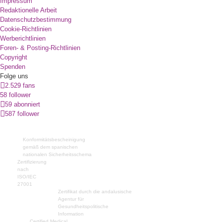
Impressum
Redaktionelle Arbeit
Datenschutzbestimmung
Cookie-Richtlinien
Werberichtlinien
Foren- & Posting-Richtlinien
Copyright
Spenden
Folge uns
2.529 fans
58 follower
59 abonniert
587 follower
Konformitätsbescheinigung
gemäß dem spanischen
nationalen Sicherheitsschema
Zertifizierung
nach
ISO/IEC
27001
Zertifikat durch die andalusische
Agentur für
Gesundheitspolitische
Information
Certified Medical