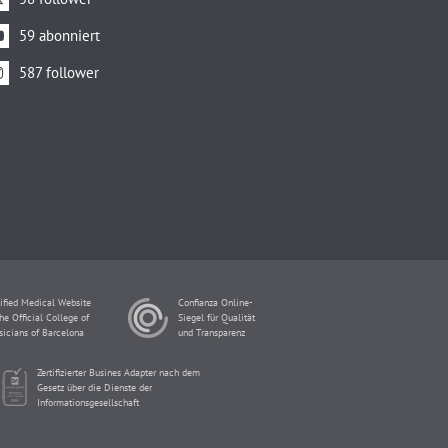
59 abonniert
587 follower
ified Medical Website
Confianza Online-
he Official College of
Siegel für Qualität
sicians of Barcelona
und Transparenz
Zertifizierter Busines Adapter nach dem
Gesetz über die Dienste der
Informationsgesellschaft