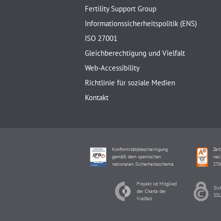
Fertility Support Group
Informationssicherheitspolitik (ENS)
ISO 27001
Gleichberechtigung und Vielfalt
Web-Accessibility
Richtlinie für soziale Medien
Kontakt
Konformitätsbescheinigung
Zert
gemäß dem spanischen
nac
nationalen Sicherheitsschema
270
Projekt ist Mitglied
Sic
der Charta der
SSL
Vielfalt