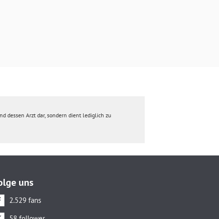
d dessen Arzt dar, sondern dient lediglich zu
olge uns
2.529 fans
58 follower