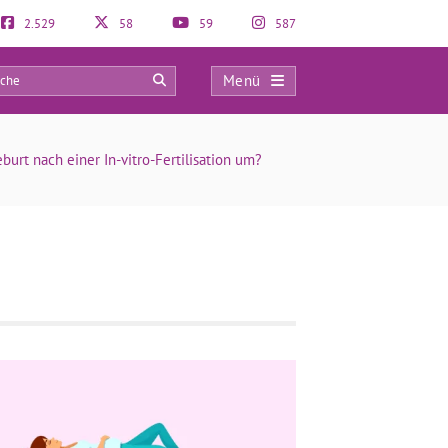
2.529
58
59
587
Menü
0
urt nach einer In-vitro-Fertilisation um?