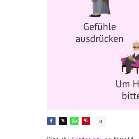
0
Wenn der
Spontanabort
ein Einzelfall