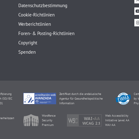
Datenschutzbestimmung
Cookie-Richtlinien
Werberichtlinien
Foren- & Posting-Richtlinien
Copyright
Spenden
ifizierung
Zertifikat durch die andalusische
Cert
h ISO/IEC
Agentur für Gesundheitspolitische
by t
01
Information
Phy
Wordfence
Web Accessibility
herheitszertifikat
Security
Initiative Level AA
Premium
WAI-AA