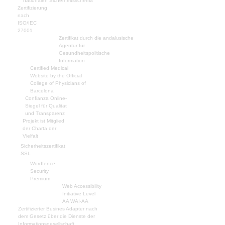
nationalen Sicherheitsschema
Zertifizierung
nach
ISO/IEC
27001
Zertifikat durch die andalusische
Agentur für
Gesundheitspolitische
Information
Certified Medical
Website by the Official
College of Physicians of
Barcelona
Confianza Online-
Siegel für Qualität
und Transparenz
Projekt ist Mitglied
der Charta der
Vielfalt
Sicherheitszertifikat
SSL
Wordfence
Security
Premium
Web Accessibility
Initiative Level
AA WAI-AA
Zertifizierter Busines Adapter nach
dem Gesetz über die Dienste der
Informationsgesellschaft