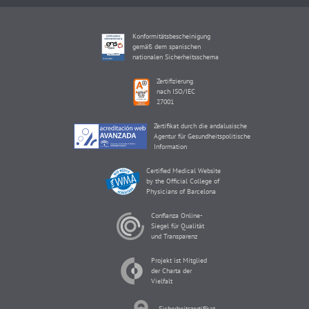
Konformitätsbescheinigung
gemäß dem spanischen
nationalen Sicherheitsschema
Zertifizierung
nach ISO/IEC
27001
Zertifikat durch die andalusische
Agentur für Gesundheitspolitische
Information
Certified Medical Website
by the Official College of
Physicians of Barcelona
Confianza Online-
Siegel für Qualität
und Transparenz
Projekt ist Mitglied
der Charta der
Vielfalt
Sicherheitszertifikat