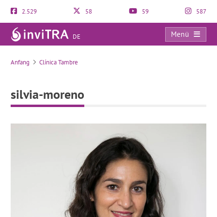
2.529
58
59
587
Menü
DE
silvia-moreno
Anfang
Clínica Tambre
silvia-moreno