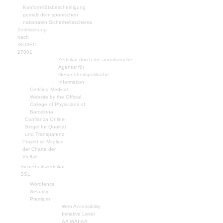
Konformitätsbescheinigung
gemäß dem spanischen
nationalen Sicherheitsschema
Zertifizierung
nach
ISO/IEC
27001
Zertifikat durch die andalusische
Agentur für
Gesundheitspolitische
Information
Certified Medical
Website by the Official
College of Physicians of
Barcelona
Confianza Online-
Siegel für Qualität
und Transparenz
Projekt ist Mitglied
der Charta der
Vielfalt
Sicherheitszertifikat
SSL
Wordfence
Security
Premium
Web Accessibility
Initiative Level
AA WAI-AA