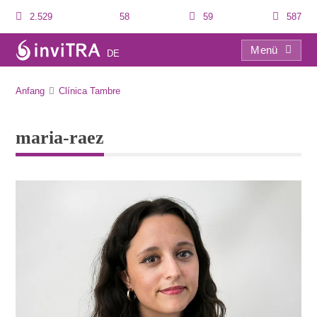
2.529
58
59
587
Menü
DE
maria-raez
Anfang
Clínica Tambre
maria-raez