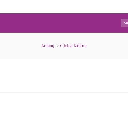
0
elena-santiago-romero
Anfang
Clínica Tambre