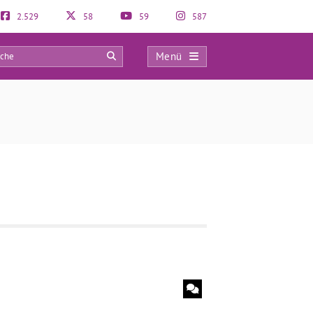
2.529
58
59
587
Menü
0