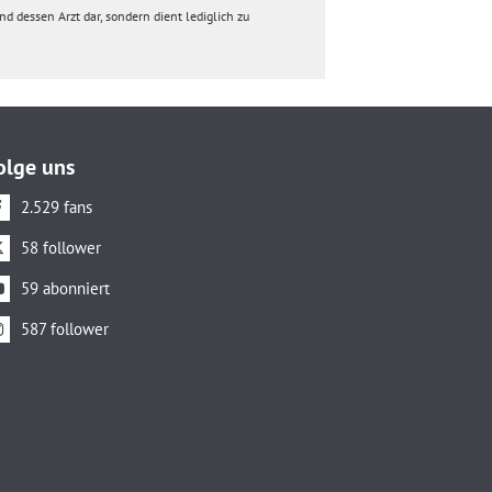
d dessen Arzt dar, sondern dient lediglich zu
olge uns
2.529 fans
58 follower
59 abonniert
587 follower