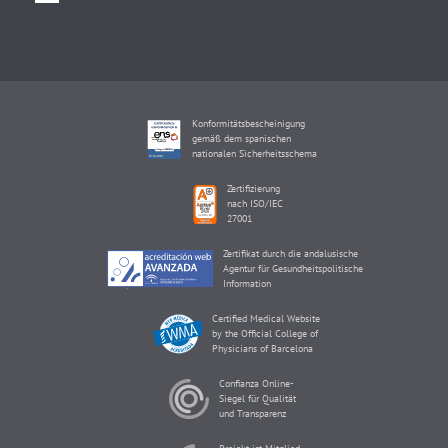
Konformitätsbescheinigung
gemäß dem spanischen
nationalen Sicherheitsschema
Zertifizierung
nach ISO/IEC
27001
Zertifikat durch die andalusische
Agentur für Gesundheitspolitische
Information
Certified Medical Website
by the Official College of
Physicians of Barcelona
Confianza Online-
Siegel für Qualität
und Transparenz