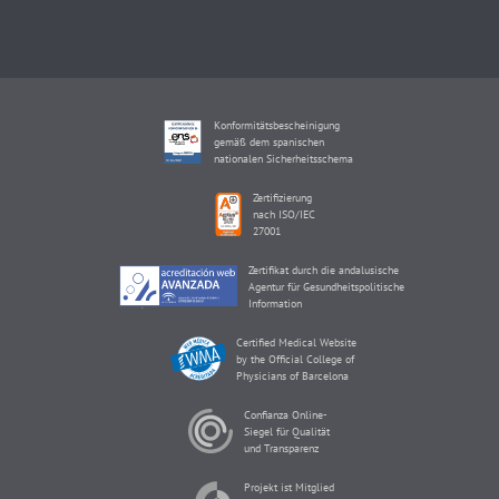
Konformitätsbescheinigung
gemäß dem spanischen
nationalen Sicherheitsschema
Zertifizierung
nach ISO/IEC
27001
Zertifikat durch die andalusische
Agentur für Gesundheitspolitische
Information
Certified Medical Website
by the Official College of
Physicians of Barcelona
Confianza Online-
Siegel für Qualität
und Transparenz
Projekt ist Mitglied