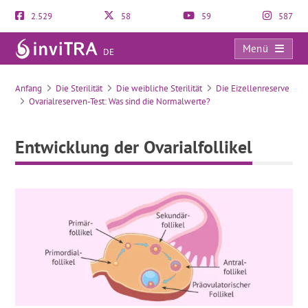
2.529
58
59
587
Menü
DE
Entwicklung der Ovarialfollikel
Anfang
Die Sterilität
Die weibliche Sterilität
Die Eizellenreserve
Ovarialreserven-Test: Was sind die Normalwerte?
Entwicklung der Ovarialfollikel