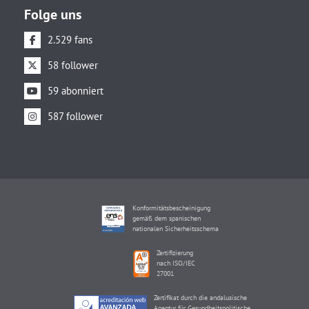
Folge uns
2.529 fans
58 follower
59 abonniert
587 follower
Konformitätsbescheinigung
gemäß dem spanischen
nationalen Sicherheitsschema
Zertifizierung
nach ISO/IEC
27001
Zertifikat durch die andalusische
Agentur für Gesundheitspolitische