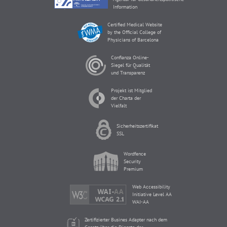
Information
Certified Medical Website
by the Official College of
Physicians of Barcelona
Confianza Online-
Siegel für Qualität
und Transparenz
Projekt ist Mitglied
der Charta der
Vielfalt
Sicherheitszertifikat
SSL
Wordfence
Security
Premium
Web Accessibility
Initiative Level AA
WAI-AA
Zertifizierter Busines Adapter nach dem