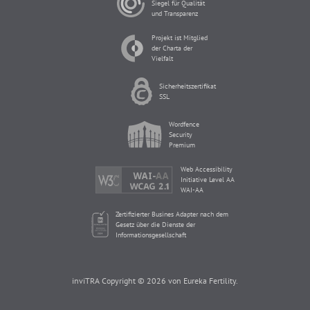
Siegel für Qualität
und Transparenz
Projekt ist Mitglied
der Charta der
Vielfalt
Sicherheitszertifikat
SSL
Wordfence
Security
Premium
Web Accessibility
Initiative Level AA
WAI-AA
Zertifizierter Busines Adapter nach dem
Gesetz über die Dienste der
Informationsgesellschaft
inviTRA Copyright © 2026 von Eureka Fertility.