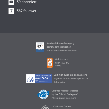
59 abonniert
587 follower
Konformitätsbescheinigung
gemäß dem spanischen
nationalen Sicherheitsschema
Zertifizierung
nach ISO/IEC
27001
Zertifikat durch die andalusische
Agentur für Gesundheitspolitische
Information
Certified Medical Website
by the Official College of
Physicians of Barcelona
Confianza Online-