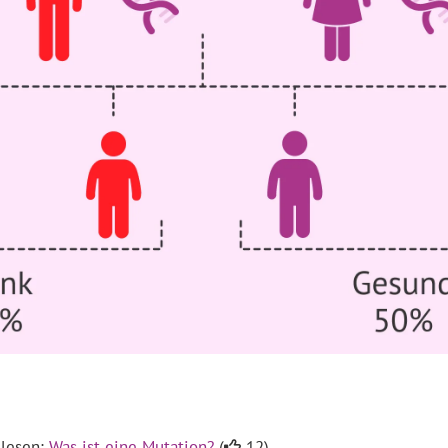
 lesen:
Was ist eine Mutation?
(
12).