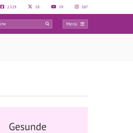
2.529
58
59
587
Menü
0