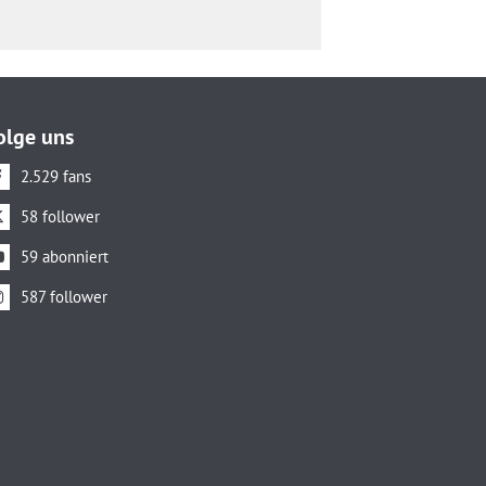
olge uns
2.529 fans
58 follower
59 abonniert
587 follower