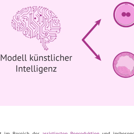
det im Bereich der
assistierten Reproduktion
und insbesonde