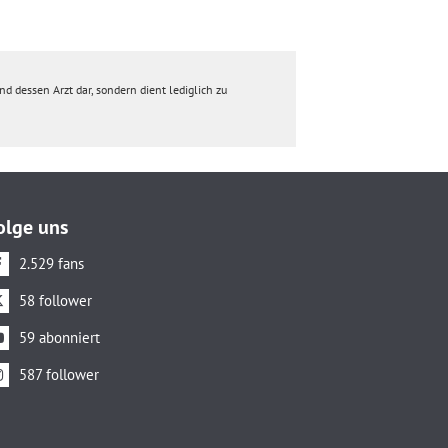
d dessen Arzt dar, sondern dient lediglich zu
olge uns
2.529 fans
58 follower
59 abonniert
587 follower