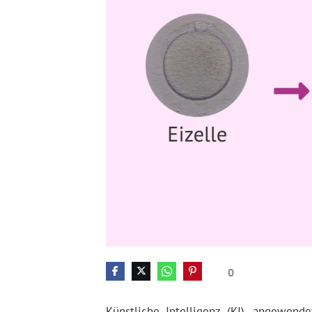
0
Künstliche Intelligenz (KI), angewen