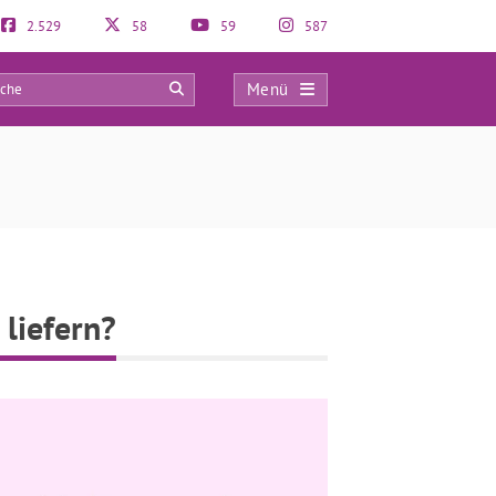
2.529
58
59
587
Menü
0
 liefern?