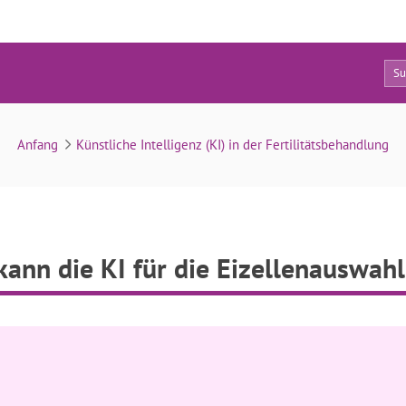
0
en kann die KI für die Eizellenauswahl liefern?
Anfang
Künstliche Intelligenz (KI) in der Fertilitätsbehandlung
ann die KI für die Eizellenauswahl