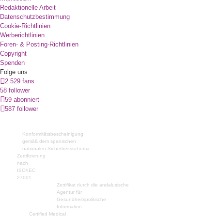
Redaktionelle Arbeit
Datenschutzbestimmung
Cookie-Richtlinien
Werberichtlinien
Foren- & Posting-Richtlinien
Copyright
Spenden
Folge uns
2.529 fans
58 follower
59 abonniert
587 follower
Konformitätsbescheinigung
gemäß dem spanischen
nationalen Sicherheitsschema
Zertifizierung
nach
ISO/IEC
27001
Zertifikat durch die andalusische
Agentur für
Gesundheitspolitische
Information
Certified Medical