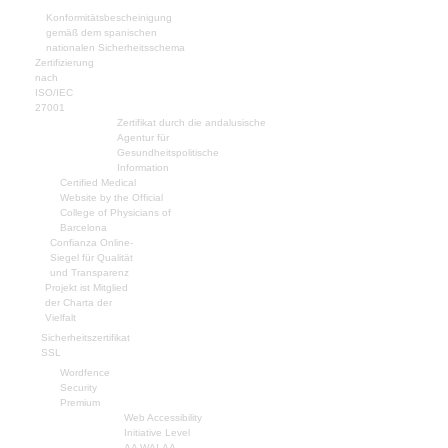
Konformitätsbescheinigung
gemäß dem spanischen
nationalen Sicherheitsschema
Zertifizierung
nach
ISO/IEC
27001
Zertifikat durch die andalusische
Agentur für
Gesundheitspolitische
Information
Certified Medical
Website by the Official
College of Physicians of
Barcelona
Confianza Online-
Siegel für Qualität
und Transparenz
Projekt ist Mitglied
der Charta der
Vielfalt
Sicherheitszertifikat
SSL
Wordfence
Security
Premium
Web Accessibility
Initiative Level
AA WAI-AA