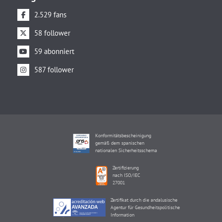
2.529 fans
58 follower
59 abonniert
587 follower
Konformitätsbescheinigung
gemäß dem spanischen
nationalen Sicherheitsschema
Zertifizierung
nach ISO/IEC
27001
Zertifikat durch die andalusische
Agentur für Gesundheitspolitische
Information