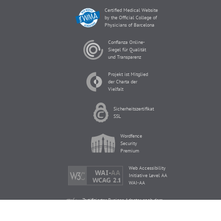
Certified Medical Website
by the Official College of
Physicians of Barcelona
Confianza Online-
Siegel für Qualität
und Transparenz
Projekt ist Mitglied
der Charta der
Vielfalt
Sicherheitszertifikat
SSL
Wordfence
Security
Premium
Web Accessibility
Initiative Level AA
WAI-AA
Zertifizierter Busines Adapter nach dem
Gesetz über die Dienste der
Informationsgesellschaft