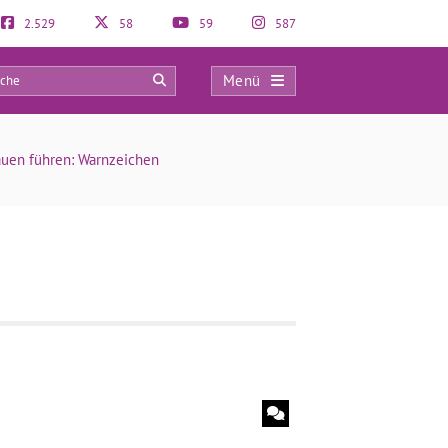
2.529
58
59
587
Menü
0
rauen führen: Warnzeichen