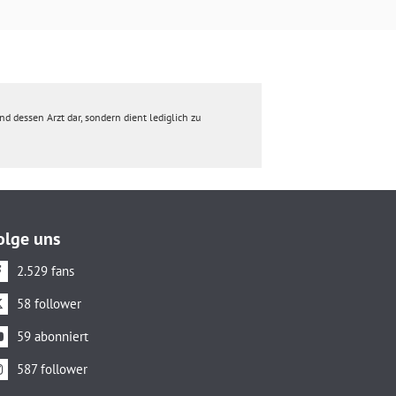
d dessen Arzt dar, sondern dient lediglich zu
olge uns
2.529 fans
58 follower
59 abonniert
587 follower