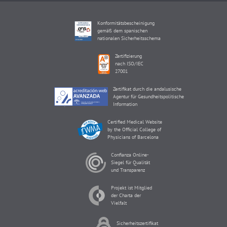
Konformitätsbescheinigung
gemäß dem spanischen
nationalen Sicherheitsschema
Zertifizierung
nach ISO/IEC
27001
Zertifikat durch die andalusische
Agentur für Gesundheitspolitische
Information
Certified Medical Website
by the Official College of
Physicians of Barcelona
Confianza Online-
Siegel für Qualität
und Transparenz
Projekt ist Mitglied
der Charta der
Vielfalt
Sicherheitszertifikat