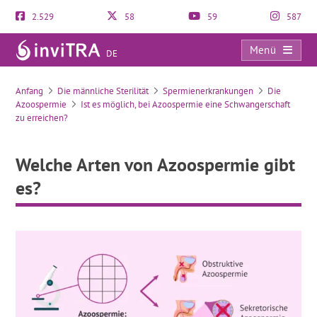
2.529
58
59
587
Menü
DE
Welche Arten von Azoospermie gibt es?
Anfang
Die männliche Sterilität
Spermienerkrankungen
Die
Azoospermie
Ist es möglich, bei Azoospermie eine Schwangerschaft
zu erreichen?
Welche Arten von Azoospermie gibt
es?