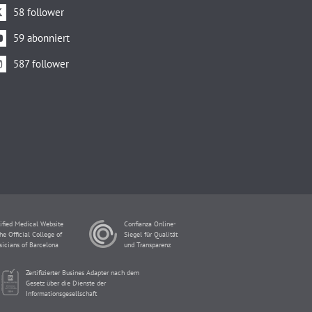
58 follower
59 abonniert
587 follower
ified Medical Website
Confianza Online-
he Official College of
Siegel für Qualität
sicians of Barcelona
und Transparenz
Zertifizierter Busines Adapter nach dem
Gesetz über die Dienste der
Informationsgesellschaft