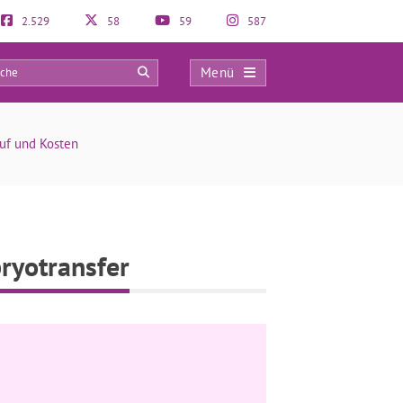
2.529
58
59
587
Menü
0
lauf und Kosten
ryotransfer