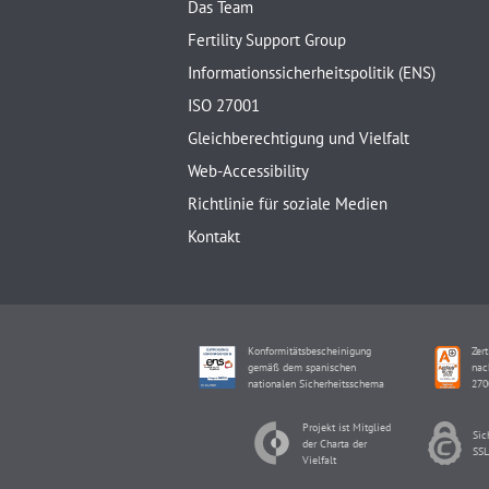
Das Team
Fertility Support Group
Informationssicherheitspolitik (ENS)
ISO 27001
Gleichberechtigung und Vielfalt
Web-Accessibility
Richtlinie für soziale Medien
Kontakt
Konformitätsbescheinigung
Zert
gemäß dem spanischen
nac
nationalen Sicherheitsschema
270
Projekt ist Mitglied
Sic
der Charta der
SSL
Vielfalt