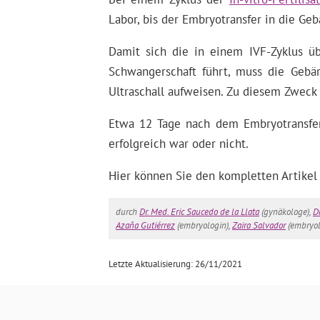
Labor, bis der Embryotransfer in die Ge
Damit sich die in einem IVF-Zyklus ü
Schwangerschaft führt, muss die Gebä
Ultraschall aufweisen. Zu diesem Zwec
Etwa 12 Tage nach dem Embryotransfer 
erfolgreich war oder nicht.
Hier können Sie den kompletten Artikel
durch
Dr. Med. Eric Saucedo de la Llata
(gynäkologe),
D
Azaña Gutiérrez
(embryologin),
Zaira Salvador
(embryo
Letzte Aktualisierung: 26/11/2021