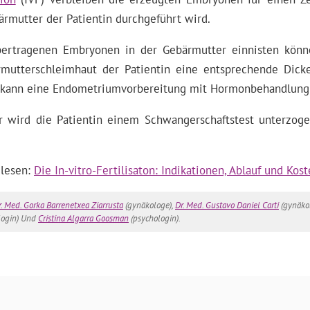
bärmutter der Patientin durchgeführt wird.
bertragenen Embryonen in der Gebärmutter einnisten könn
rmutterschleimhaut der Patientin eine entsprechende Dic
k kann eine Endometriumvorbereitung mit Hormonbehandlung
wird die Patientin einem Schwangerschaftstest unterzogen
 lesen:
Die In-vitro-Fertilisaton: Indikationen, Ablauf und Kos
r. Med. Gorka Barrenetxea Ziarrusta
(gynäkologe),
Dr. Med. Gustavo Daniel Carti
(gynäko
login) Und
Cristina Algarra Goosman
(psychologin).