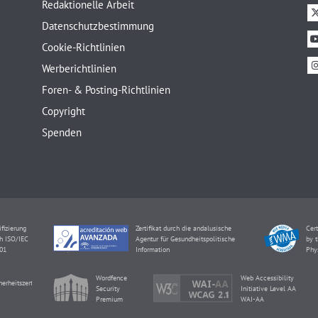
Redaktionelle Arbeit
Datenschutzbestimmung
Cookie-Richtlinien
Werberichtlinien
Foren- & Posting-Richtlinien
Copyright
Spenden
ifizierung
Zertifikat durch die andalusische
Cert
h ISO/IEC
Agentur für Gesundheitspolitische
by t
01
Information
Phy
Wordfence
Web Accessibility
herheitszertifikat
Security
Initiative Level AA
Premium
WAI-AA