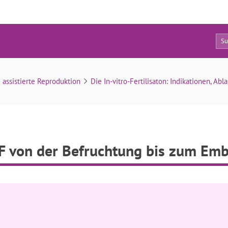
4
VF von der Befruchtung bis zum Embryotransfer
 assistierte Reproduktion
Die In-vitro-Fertilisaton: Indikationen, Ab
F von der Befruchtung bis zum Emb