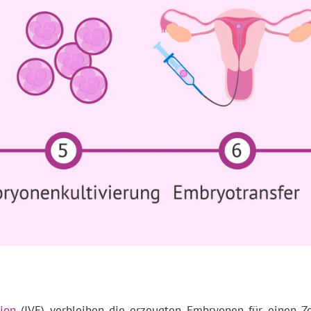
tion
(IVF) verbleiben die erzeugten Embryonen für einen Ze