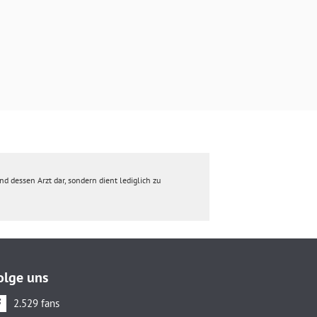
d dessen Arzt dar, sondern dient lediglich zu
olge uns
2.529 fans