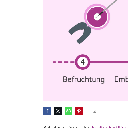
4
Bei einem Zyklus der
In-vitro-Fertilisa