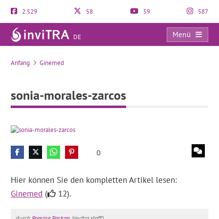
2.529
58
59
587
Menü
DE
sonia-morales-zarcos
Anfang
Ginemed
sonia-morales-zarcos
0
Hier können Sie den kompletten Artikel lesen:
Ginemed
(
12).
durch
Romina Packan
(invitra staff).