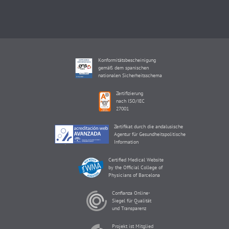
Konformitätsbescheinigung
gemäß dem spanischen
nationalen Sicherheitsschema
Zertifizierung
nach ISO/IEC
27001
Zertifikat durch die andalusische
Agentur für Gesundheitspolitische
Information
Certified Medical Website
by the Official College of
Physicians of Barcelona
Confianza Online-
Siegel für Qualität
und Transparenz
Projekt ist Mitglied