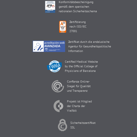
Konformitätsbescheinigung
gemäß dem spanischen
nationalen Sicherheitsschema
Zertifizierung
nach ISO/IEC
27001
Zertifikat durch die andalusische
Agentur für Gesundheitspolitische
Information
Certified Medical Website
by the Official College of
Physicians of Barcelona
Confianza Online-
Siegel für Qualität
und Transparenz
Projekt ist Mitglied
der Charta der
Vielfalt
Sicherheitszertifikat
SSL