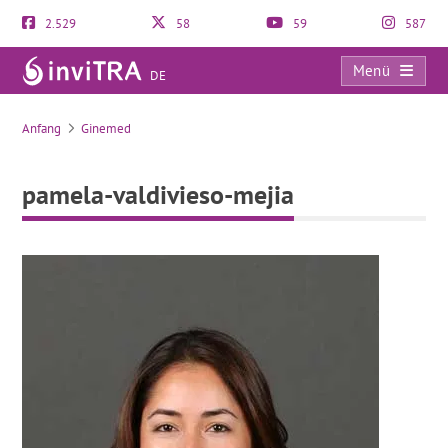
2.529
58
59
587
Menü
DE
pamela-valdivieso-mejia
Anfang
Ginemed
pamela-valdivieso-mejia