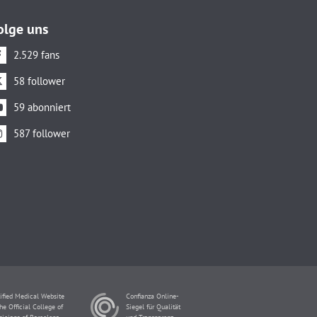
olge uns
2.529 fans
58 follower
59 abonniert
587 follower
ified Medical Website
Confianza Online-
he Official College of
Siegel für Qualität