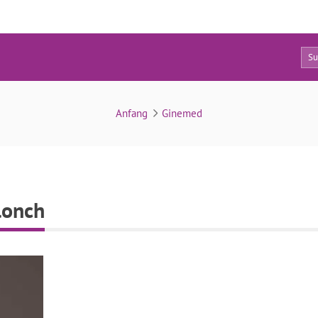
0
manuel-estevez-campllonch
Anfang
Ginemed
lonch