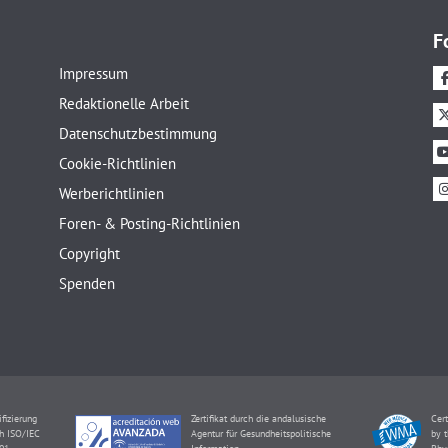
F
Impressum
Redaktionelle Arbeit
Datenschutzbestimmung
Cookie-Richtlinien
Werberichtlinien
Foren- & Posting-Richtlinien
Copyright
Spenden
ifizierung
Zertifikat durch die andalusische
Cert
h ISO/IEC
Agentur für Gesundheitspolitische
by t