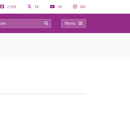
2.529
58
59
587
Menü
0