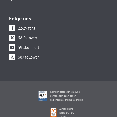
Folge uns
2.529 fans
58 follower
59 abonniert
587 follower
Konformitätsbescheinigung
gemäß dem spanischen
nationalen Sicherheitsschema
Zertifizierung
nach ISO/IEC
27001