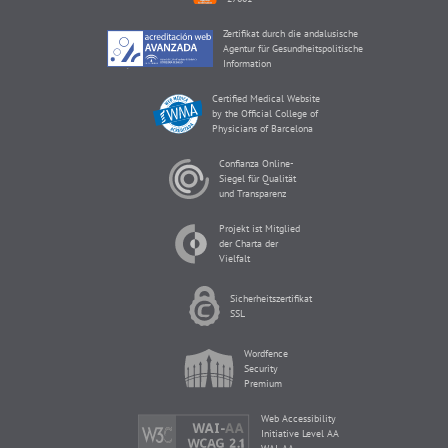
Zertifikat durch die andalusische
Agentur für Gesundheitspolitische
Information
Certified Medical Website
by the Official College of
Physicians of Barcelona
Confianza Online-
Siegel für Qualität
und Transparenz
Projekt ist Mitglied
der Charta der
Vielfalt
Sicherheitszertifikat
SSL
Wordfence
Security
Premium
Web Accessibility
Initiative Level AA