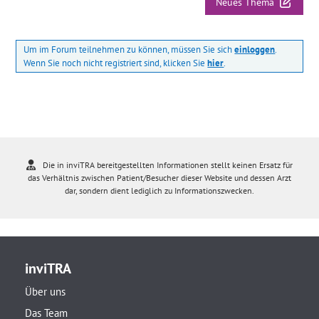
Neues Thema
Um im Forum teilnehmen zu können, müssen Sie sich
einloggen
.
Wenn Sie noch nicht registriert sind, klicken Sie
hier
.
Die in inviTRA bereitgestellten Informationen stellt keinen Ersatz für
das Verhältnis zwischen Patient/Besucher dieser Website und dessen Arzt
dar, sondern dient lediglich zu Informationszwecken.
inviTRA
Über uns
Das Team