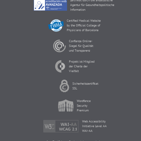
Zertifikat durch die andalusische
Agentur für Gesundheitspolitische
Information
Certified Medical Website
by the Official College of
Physicians of Barcelona
Confianza Online-
Siegel für Qualität
und Transparenz
Projekt ist Mitglied
der Charta der
Vielfalt
Sicherheitszertifikat
SSL
Wordfence
Security
Premium
Web Accessibility
Initiative Level AA
WAI-AA