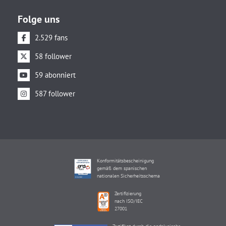
Folge uns
2.529 fans
58 follower
59 abonniert
587 follower
Konformitätsbescheinigung
gemäß dem spanischen
nationalen Sicherheitsschema
Zertifizierung
nach ISO/IEC
27001